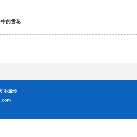
梦中的雪花
方.我爱你
.com